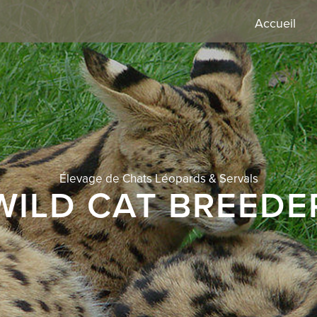
Accueil
Élevage de Chats Léopards & Servals
WILD CAT BREEDE