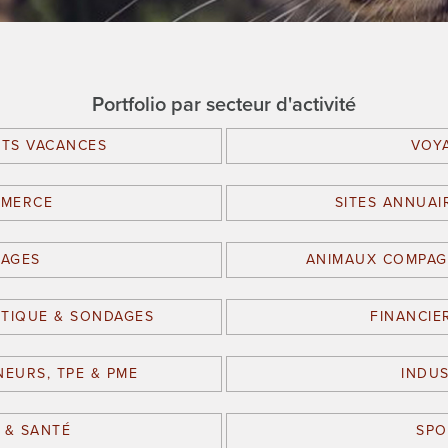
Portfolio par secteur d'activité
TS VACANCES
VOY
MMERCE
SITES ANNUAI
IAGES
ANIMAUX COMPAGN
ITIQUE & SONDAGES
FINANCIE
EURS, TPE & PME
INDUS
 & SANTÉ
SPO