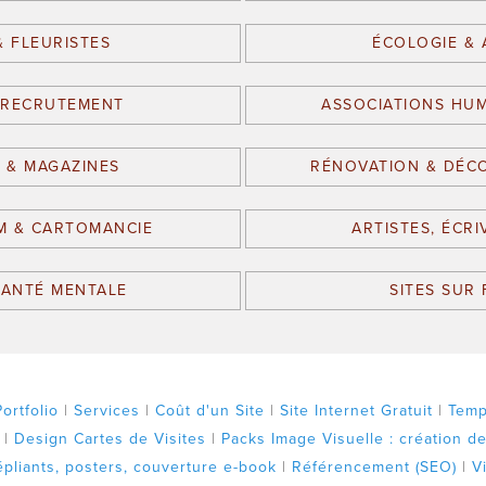
& FLEURISTES
ÉCOLOGIE & 
 RECRUTEMENT
ASSOCIATIONS HUM
 & MAGAZINES
RÉNOVATION & DÉCO
M & CARTOMANCIE
ARTISTES, ÉCRI
SANTÉ MENTALE
SITES SUR
Portfolio
|
Services
|
Coût d'un Site
|
Site Internet Gratuit
|
Temp
|
Design Cartes de Visites
|
Packs Image Visuelle : création de 
épliants, posters, couverture e-book
|
Référencement (SEO)
|
V