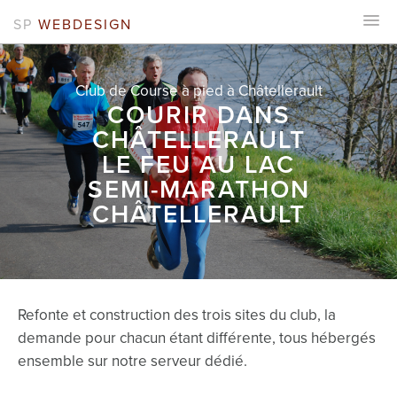
SP
WEBDESIGN
Club de Course à pied à Châtellerault
COURIR DANS
CHÂTELLERAULT
LE FEU AU LAC
SEMI-MARATHON
CHÂTELLERAULT
Refonte et construction des trois sites du club, la
demande pour chacun étant différente, tous hébergés
ensemble sur notre serveur dédié.